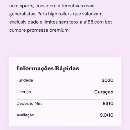
com sports, considere alternativas mais
generalistas. Para high rollers que valorizam
exclusividade e limites sem teto, a a188.com bet
cumpre promessa premium.
Informações Rápidas
2020
Fundada
Curaçao
Licença
R$10
Depósito Mín.
9.0/10
Avaliação