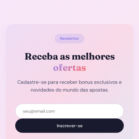
Newsletter
Receba as melhores
ofertas
Cadastre-se para receber bonus exclusivos e
novidades do mundo das apostas.
Inscrever-se