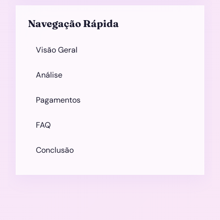
Navegação Rápida
Visão Geral
Análise
Pagamentos
FAQ
Conclusão