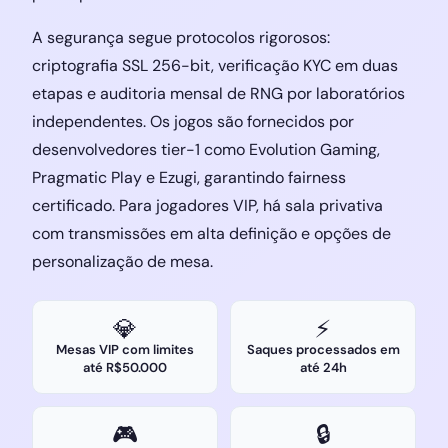
A segurança segue protocolos rigorosos:
criptografia SSL 256-bit, verificação KYC em duas
etapas e auditoria mensal de RNG por laboratórios
independentes. Os jogos são fornecidos por
desenvolvedores tier-1 como Evolution Gaming,
Pragmatic Play e Ezugi, garantindo fairness
certificado. Para jogadores VIP, há sala privativa
com transmissões em alta definição e opções de
personalização de mesa.
💎
⚡
Mesas VIP com limites
Saques processados em
até R$50.000
até 24h
🎮
🔒