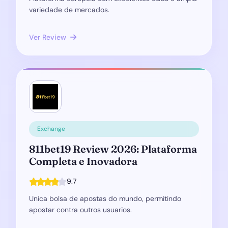
variedade de mercados.
Ver Review
Exchange
811bet19 Review 2026: Plataforma
Completa e Inovadora
9.7
Unica bolsa de apostas do mundo, permitindo
apostar contra outros usuarios.