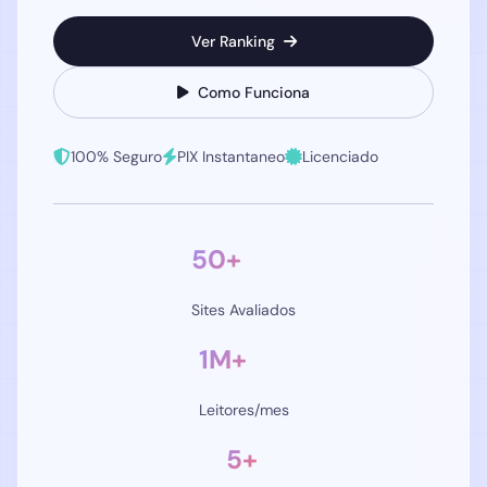
Ver Ranking
Como Funciona
100% Seguro
PIX Instantaneo
Licenciado
50+
Sites Avaliados
1M+
Leitores/mes
5+