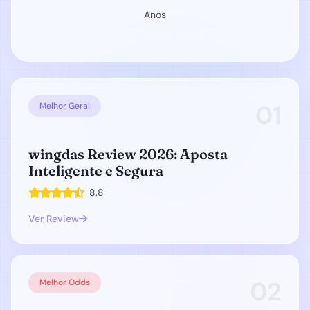
Anos
01
Melhor Geral
wingdas Review 2026: Aposta
Inteligente e Segura
8.8
Ver Review
02
Melhor Odds