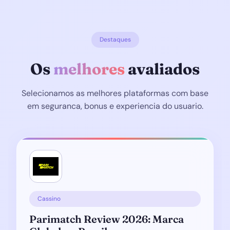
Destaques
Os
melhores
avaliados
Selecionamos as melhores plataformas com base
em seguranca, bonus e experiencia do usuario.
Cassino
Parimatch Review 2026: Marca