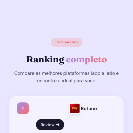
Comparativo
Ranking
completo
Compare as melhores plataformas lado a lado e
encontre a ideal para voce.
1
Betano
Review