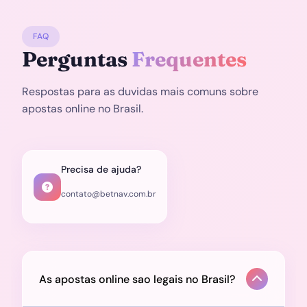
FAQ
Perguntas
Frequentes
Respostas para as duvidas mais comuns sobre
apostas online no Brasil.
Precisa de ajuda?
contato@betnav.com.br
As apostas online sao legais no Brasil?