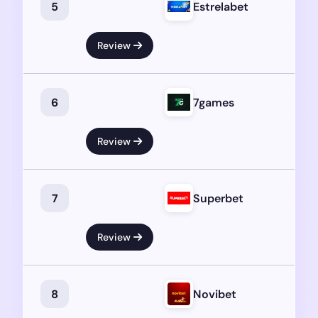
5
Estrelabet
Review
6
7games
Review
7
Superbet
Review
8
Novibet