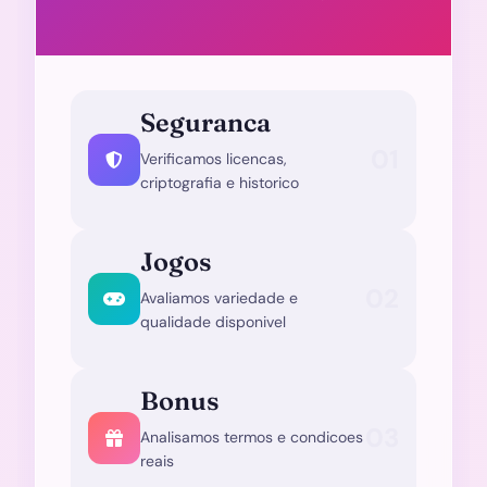
Seguranca
01
Verificamos licencas,
criptografia e historico
Jogos
02
Avaliamos variedade e
qualidade disponivel
Bonus
03
Analisamos termos e condicoes
reais