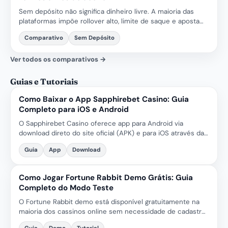
Sem depósito não significa dinheiro livre. A maioria das
plataformas impõe rollover alto, limite de saque e aposta
máxima. Leia os jogos elegíveis e...
Comparativo
Sem Depósito
Ver todos os comparativos →
Guias e Tutoriais
Como Baixar o App Sapphirebet Casino: Guia
Completo para iOS e Android
O Sapphirebet Casino oferece app para Android via
download direto do site oficial (APK) e para iOS através da
versão web otimizada. A instalação leva...
Guia
App
Download
Como Jogar Fortune Rabbit Demo Grátis: Guia
Completo do Modo Teste
O Fortune Rabbit demo está disponível gratuitamente na
maioria dos cassinos online sem necessidade de cadastro
ou depósito. Basta acessar o jogo e...