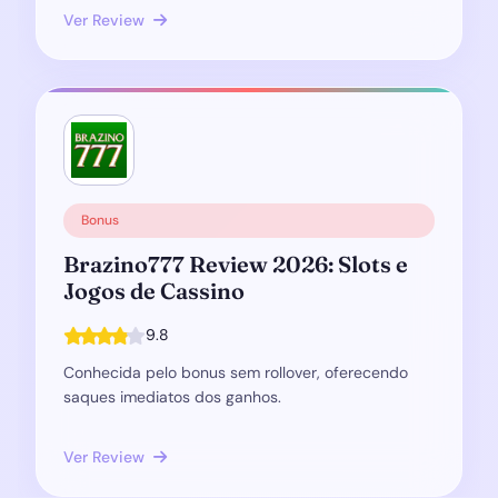
Ver Review
Bonus
Brazino777 Review 2026: Slots e
Jogos de Cassino
9.8
Conhecida pelo bonus sem rollover, oferecendo
saques imediatos dos ganhos.
Ver Review