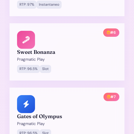
RTP: 97%
Instantaneo
#6
Sweet Bonanza
Pragmatic Play
RTP: 96.5%
Slot
#7
Gates of Olympus
Pragmatic Play
RTP: 96.5%
Slot