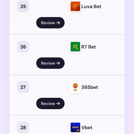
25
Luva Bet
Review
26
R7 Bet
Review
27
365bet
Review
28
Vbet