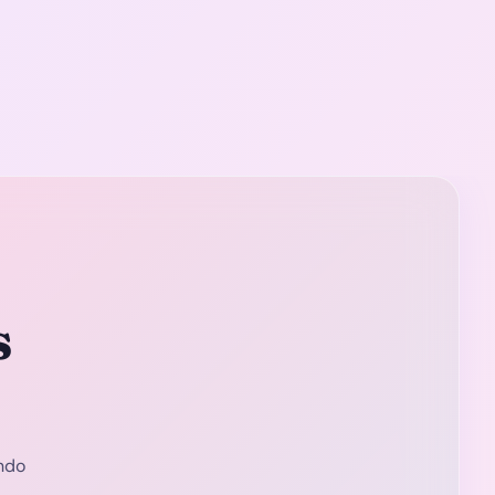
s
ndo