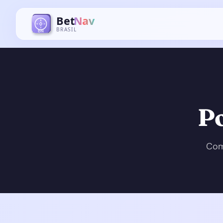
Po
Com