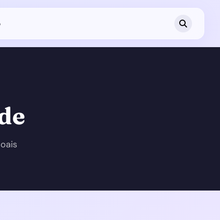
o
ade
oais