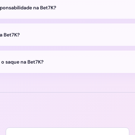
ponsabilidade na Bet7K?
a Bet7K?
o saque na Bet7K?