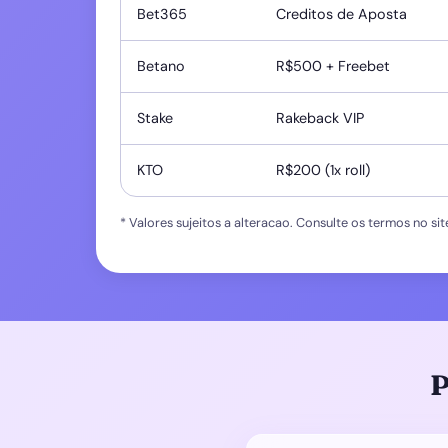
Bet365
Creditos de Aposta
Betano
R$500 + Freebet
Stake
Rakeback VIP
KTO
R$200 (1x roll)
* Valores sujeitos a alteracao. Consulte os termos no site
P