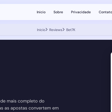
Inicio
Sobre
Privacidade
Contat
Inicio
Reviews
Bet7K
dade mais completo do
as as apostas convertem em