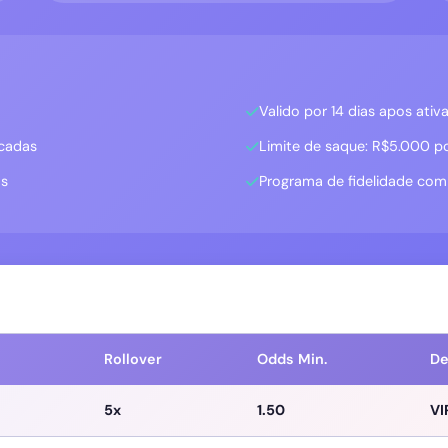
Valido por 14 dias apos ativ
icadas
Limite de saque: R$5.000 p
os
Programa de fidelidade com 
Rollover
Odds Min.
De
5x
1.50
VI