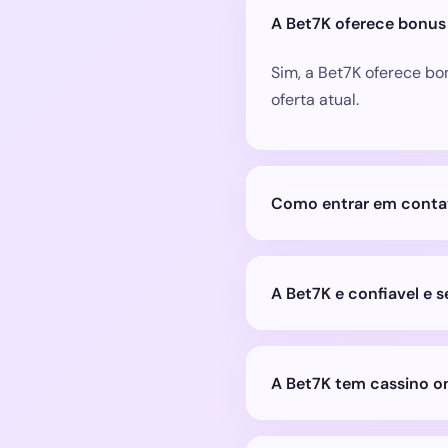
A Bet7K oferece bonus
Sim, a Bet7K oferece bo
oferta atual.
Como entrar em conta
A Bet7K e confiavel e 
A Bet7K tem cassino o