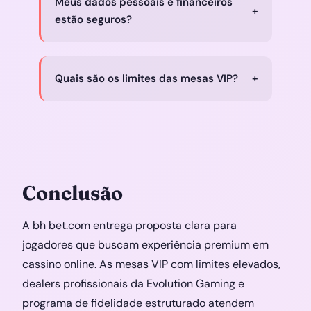
Meus dados pessoais e financeiros
+
estão seguros?
Quais são os limites das mesas VIP?
+
Conclusão
A bh bet.com entrega proposta clara para
jogadores que buscam experiência premium em
cassino online. As mesas VIP com limites elevados,
dealers profissionais da Evolution Gaming e
programa de fidelidade estruturado atendem