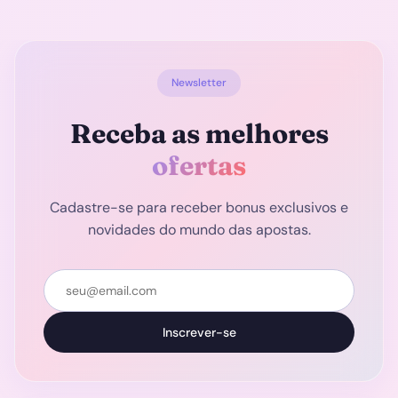
Newsletter
Receba as melhores
ofertas
Cadastre-se para receber bonus exclusivos e
novidades do mundo das apostas.
Inscrever-se