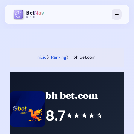
Início
Ranking
bh bet.com
bh bet.com
8.7
★★★★☆