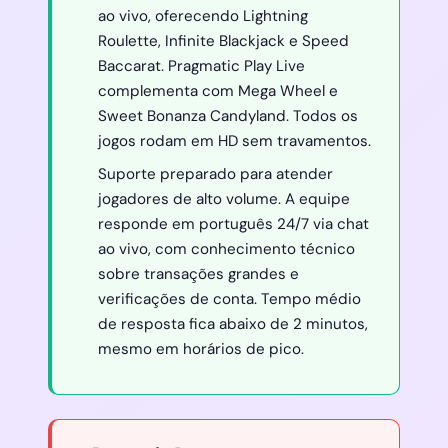
ao vivo, oferecendo Lightning
Roulette, Infinite Blackjack e Speed
Baccarat. Pragmatic Play Live
complementa com Mega Wheel e
Sweet Bonanza Candyland. Todos os
jogos rodam em HD sem travamentos.
Suporte preparado para atender
jogadores de alto volume. A equipe
responde em português 24/7 via chat
ao vivo, com conhecimento técnico
sobre transações grandes e
verificações de conta. Tempo médio
de resposta fica abaixo de 2 minutos,
mesmo em horários de pico.