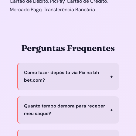
Cartão de Débito, PicPay, Cartão de Crédito,
Mercado Pago, Transferência Bancária
Perguntas Frequentes
Como fazer depósito via Pix na bh
+
bet.com?
Quanto tempo demora para receber
+
meu saque?