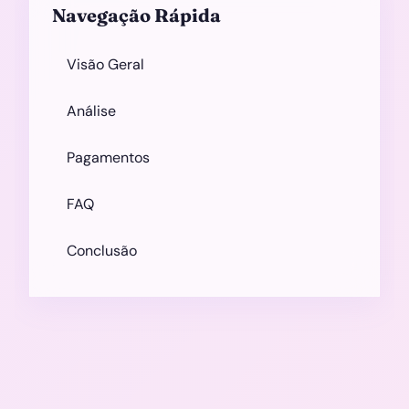
Navegação Rápida
Visão Geral
Análise
Pagamentos
FAQ
Conclusão