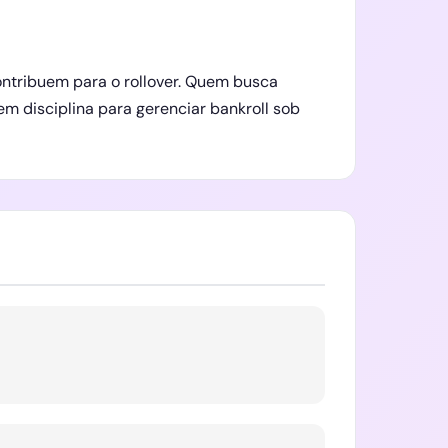
ontribuem para o rollover. Quem busca
m disciplina para gerenciar bankroll sob