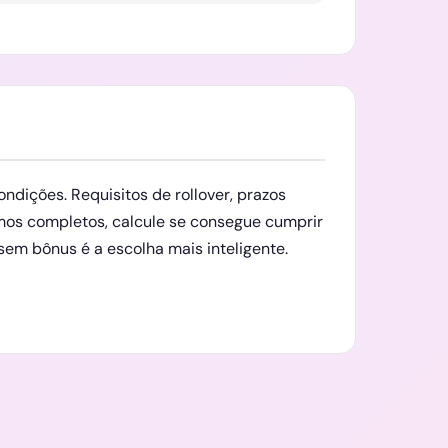
ndições. Requisitos de rollover, prazos
rmos completos, calcule se consegue cumprir
 sem bônus é a escolha mais inteligente.