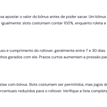
isa apostar o valor do bônus antes de poder sacar. Um bônus
 igualmente: slots costumam contar 100%, enquanto roleta e
so e cumprimento do rollover, geralmente entre 7 e 30 dias.
nhos gerados com ele. Prazos curtos aumentam a pressão par
tas com bônus. Slots costumam ser permitidos, mas jogos de 
entuais reduzidos para o rollover. Verifique a lista complet