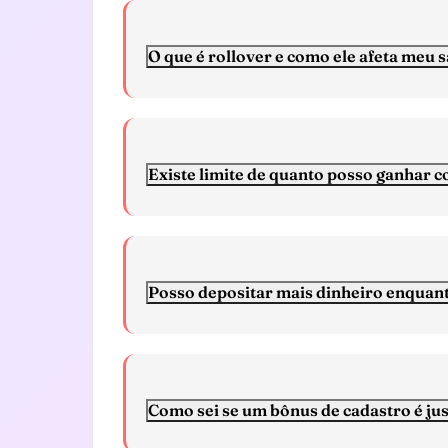
O que é rollover e como ele afeta meu 
Existe limite de quanto posso ganhar 
Posso depositar mais dinheiro enquan
Como sei se um bônus de cadastro é ju