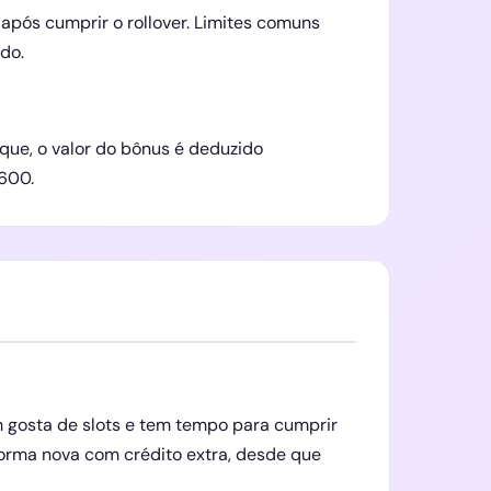
pós cumprir o rollover. Limites comuns
do.
que, o valor do bônus é deduzido
600.
 gosta de slots e tem tempo para cumprir
forma nova com crédito extra, desde que