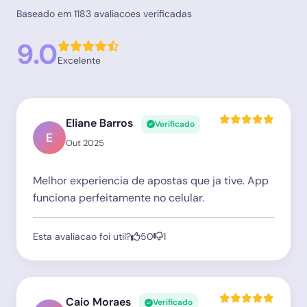
Baseado em 1183 avaliacoes verificadas
9.0
Excelente
Eliane Barros
Verificado
E
Out 2025
Melhor experiencia de apostas que ja tive. App
funciona perfeitamente no celular.
Esta avaliacao foi util?
50
1
Caio Moraes
Verificado