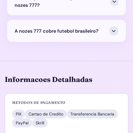
nozes 777?
A nozes 777 cobre futebol brasileiro?
Informacoes Detalhadas
METODOS DE PAGAMENTO
PIX
Cartao de Credito
Transferencia Bancaria
PayPal
Skrill