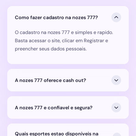
Como fazer cadastro na nozes 777?
O cadastro na nozes 777 e simples e rapido.
Basta acessar o site, clicar em Registrar e
preencher seus dados pessoais.
A nozes 777 oferece cash out?
A nozes 777 e confiavel e segura?
Quais esportes estao disponiveis na