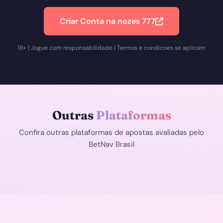
Criar Conta na nozes 777
18+ | Jogue com responsabilidade | Termos e condicoes se aplicam
Outras
Plataformas
Confira outras plataformas de apostas avaliadas pelo
BetNav Brasil