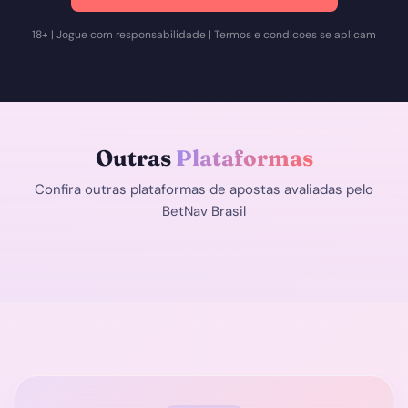
18+ | Jogue com responsabilidade | Termos e condicoes se aplicam
Outras
Plataformas
Confira outras plataformas de apostas avaliadas pelo
BetNav Brasil