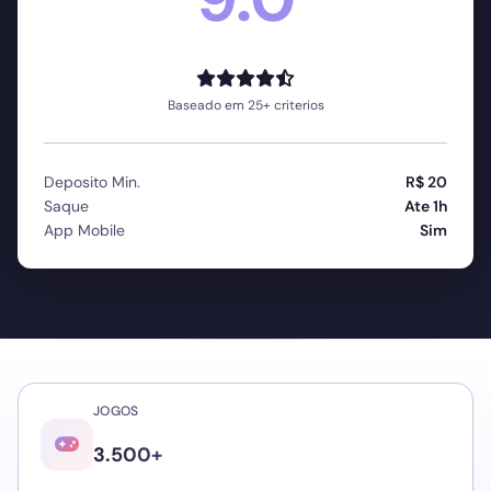
Baseado em 25+ criterios
Deposito Min.
R$ 20
Saque
Ate 1h
App Mobile
Sim
JOGOS
3.500+