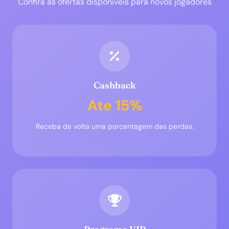
Confira as ofertas disponiveis para novos jogadores
Cashback
Ate 15%
Receba de volta uma porcentagem das perdas.