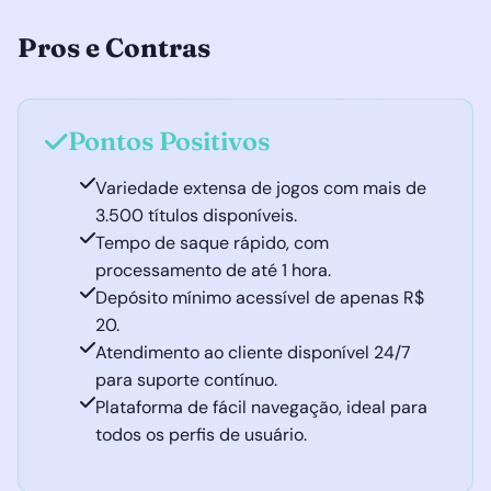
Pros e Contras
Pontos Positivos
Variedade extensa de jogos com mais de
3.500 títulos disponíveis.
Tempo de saque rápido, com
processamento de até 1 hora.
Depósito mínimo acessível de apenas R$
20.
Atendimento ao cliente disponível 24/7
para suporte contínuo.
Plataforma de fácil navegação, ideal para
todos os perfis de usuário.