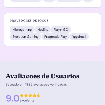
PROVEDORES DE JOGOS
Microgaming
NetEnt
Play'n GO
Evolution Gaming
Pragmatic Play
Yggdrasil
Avaliacoes de Usuarios
Baseado em 1992 avaliacoes verificadas
9.0
Excelente