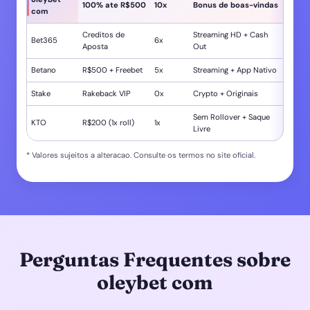
100% ate R$500
10x
Bonus de boas-vindas
com
Creditos de
Streaming HD + Cash
Bet365
6x
Aposta
Out
Betano
R$500 + Freebet
5x
Streaming + App Nativo
Stake
Rakeback VIP
0x
Crypto + Originais
Sem Rollover + Saque
KTO
R$200 (1x roll)
1x
Livre
* Valores sujeitos a alteracao. Consulte os termos no site oficial.
Perguntas Frequentes sobre
oleybet com