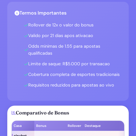
Termos Importantes
Rollover de 12x o valor do bonus
Valido por 21 dias apos ativacao
Odds minimas de 1.55 para apostas
qualificadas
Limite de saque: R$5.000 por transacao
Cobertura completa de esportes tradicionais
Requisitos reduzidos para apostas ao vivo
Comparativo de Bonus
Casa
Bonus
Rollover
Destaque
oleybet