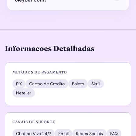
Informacoes Detalhadas
METODOS DE PAGAMENTO
PIX
Cartao de Credito
Boleto
Skrill
Neteller
CANAIS DE SUPORTE
Chat ao Vivo 24/7
Email
Redes Sociais
FAQ