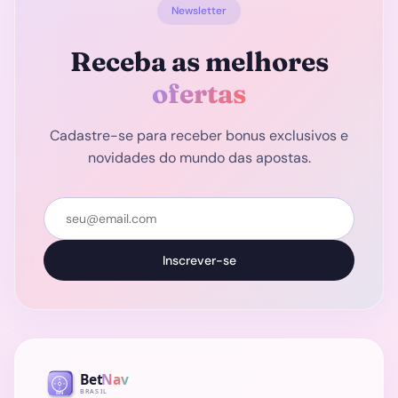
Newsletter
Receba as melhores
ofertas
Cadastre-se para receber bonus exclusivos e
novidades do mundo das apostas.
Inscrever-se