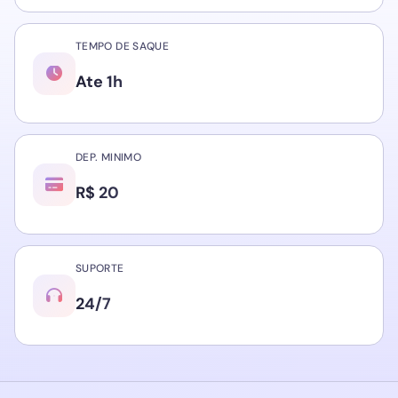
TEMPO DE SAQUE
Ate 1h
DEP. MINIMO
R$ 20
SUPORTE
24/7