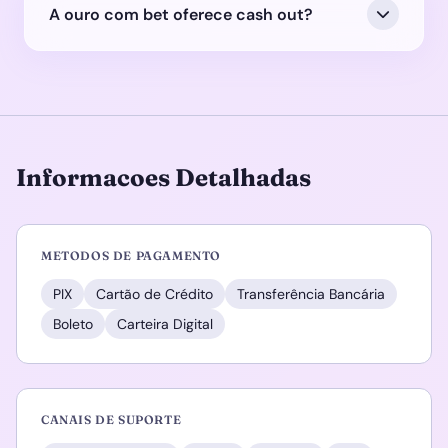
A ouro com bet oferece cash out?
Informacoes Detalhadas
METODOS DE PAGAMENTO
PIX
Cartão de Crédito
Transferência Bancária
Boleto
Carteira Digital
CANAIS DE SUPORTE