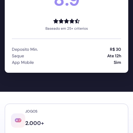
Baseado em 25+ criterios
Deposito Min.
R$ 30
Saque
Ate 12h
App Mobile
Sim
JOGOS
2.000+