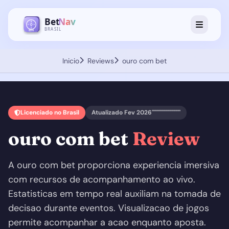
Inicio
Reviews
ouro com bet
Licenciado no Brasil
Atualizado Fev 2026""""""""""""""
ouro com bet
Review
A ouro com bet proporciona experiencia imersiva
com recursos de acompanhamento ao vivo.
Estatisticas em tempo real auxiliam na tomada de
decisao durante eventos. Visualizacao de jogos
permite acompanhar a acao enquanto aposta.