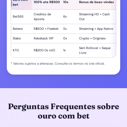
100% ate R$500
10x
Bonus de boas-vindas
bet
Creditos de
Streaming HD + Cash
Bet365
6x
Aposta
Out
Betano
R$500 + Freebet
5x
Streaming + App Nativo
Stake
Rakeback VIP
0x
Crypto + Originais
Sem Rollover + Saque
KTO
R$200 (1x roll)
1x
Livre
* Valores sujeitos a alteracao. Consulte os termos no site oficial.
Perguntas Frequentes sobre
ouro com bet