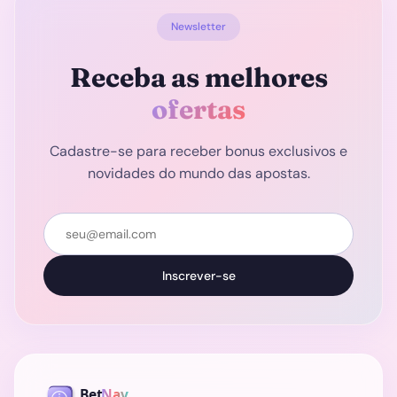
Newsletter
Receba as melhores
ofertas
Cadastre-se para receber bonus exclusivos e
novidades do mundo das apostas.
Inscrever-se