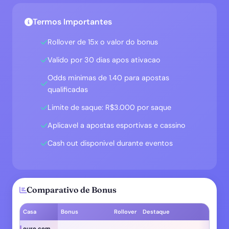
Termos Importantes
Rollover de 15x o valor do bonus
Valido por 30 dias apos ativacao
Odds minimas de 1.40 para apostas
qualificadas
Limite de saque: R$3.000 por saque
Aplicavel a apostas esportivas e cassino
Cash out disponivel durante eventos
Comparativo de Bonus
Casa
Bonus
Rollover
Destaque
ouro com