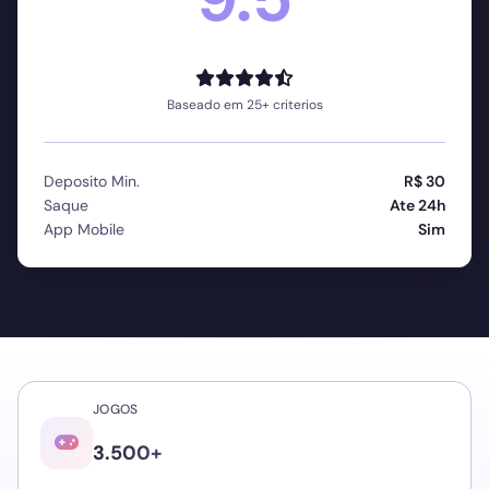
Baseado em 25+ criterios
Deposito Min.
R$ 30
Saque
Ate 24h
App Mobile
Sim
JOGOS
3.500+