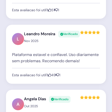
Esta avaliacao foi util?
51
1
Leandro Moreira
Verificado
L
Nov 2025
Plataforma estavel e confiavel. Uso diariamente
sem problemas. Recomendo demais!
Esta avaliacao foi util?
49
1
Angela Dias
Verificado
A
Out 2025