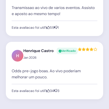
Transmissao ao vivo de varios eventos. Assisto
e aposto ao mesmo tempo!
Esta avaliacao foi util?
59
1
Henrique Castro
Verificado
H
Jan 2026
Odds pre-jogo boas. Ao vivo poderiam
melhorar um pouco.
Esta avaliacao foi util?
34
3