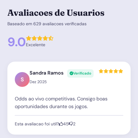
Avaliacoes de Usuarios
Baseado em 629 avaliacoes verificadas
9.0
Excelente
Sandra Ramos
Verificado
S
Dez 2025
Odds ao vivo competitivas. Consigo boas
oportunidades durante os jogos.
Esta avaliacao foi util?
45
2