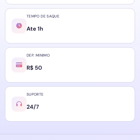
TEMPO DE SAQUE
Ate 1h
DEP. MINIMO
R$ 50
SUPORTE
24/7