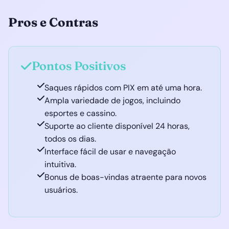
Pros e Contras
Pontos Positivos
Saques rápidos com PIX em até uma hora.
Ampla variedade de jogos, incluindo
esportes e cassino.
Suporte ao cliente disponível 24 horas,
todos os dias.
Interface fácil de usar e navegação
intuitiva.
Bonus de boas-vindas atraente para novos
usuários.