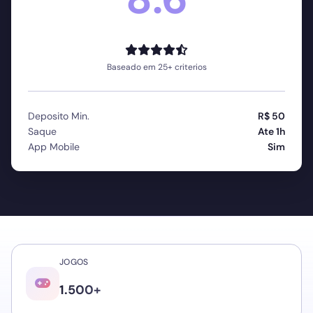
Baseado em 25+ criterios
Deposito Min.
R$ 50
Saque
Ate 1h
App Mobile
Sim
JOGOS
1.500+