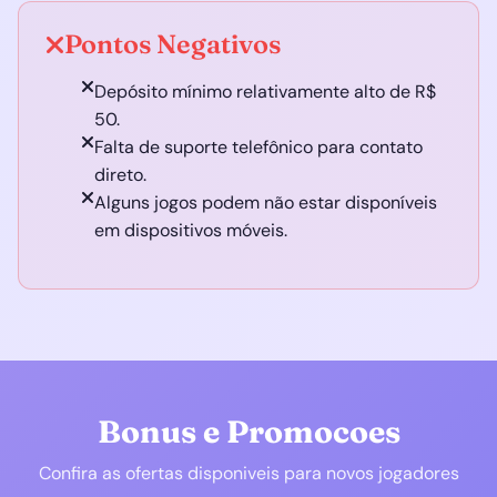
Pontos Negativos
Depósito mínimo relativamente alto de R$
50.
Falta de suporte telefônico para contato
direto.
Alguns jogos podem não estar disponíveis
em dispositivos móveis.
Bonus e Promocoes
Confira as ofertas disponiveis para novos jogadores