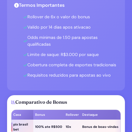
Termos Importantes
Rollover de 6x o valor do bonus
Valido por 14 dias apos ativacao
Odds minimas de 1.50 para apostas
qualificadas
Limite de saque: R$3.000 por saque
Cobertura completa de esportes tradicionais
Requisitos reduzidos para apostas ao vivo
Comparativo de Bonus
Casa
Bonus
Rollover
Destaque
pix brasil
100% ate R$500
10x
Bonus de boas-vindas
bet