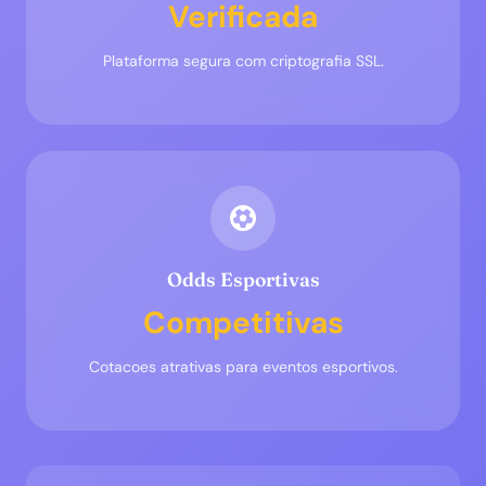
Verificada
Plataforma segura com criptografia SSL.
Odds Esportivas
Competitivas
Cotacoes atrativas para eventos esportivos.