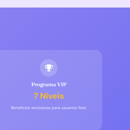
Programa VIP
7 Niveis
Beneficios exclusivos para usuarios fieis.