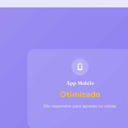
App Mobile
Otimizado
Site responsivo para apostas no celular.