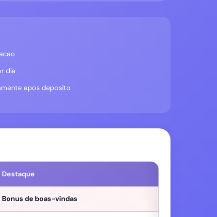
vacao
r dia
amente apos deposito
Destaque
Bonus de boas-vindas