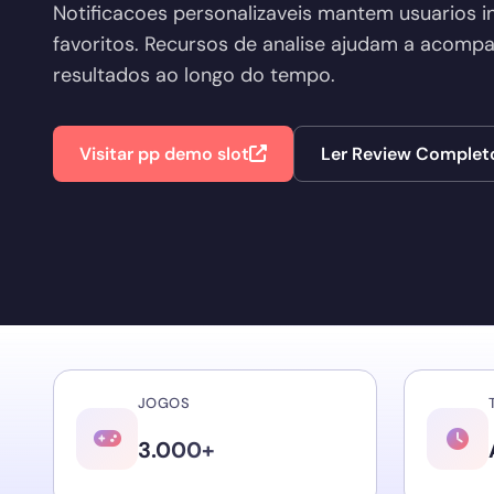
Notificacoes personalizaveis mantem usuarios 
favoritos. Recursos de analise ajudam a acom
resultados ao longo do tempo.
Visitar pp demo slot
Ler Review Complet
JOGOS
3.000+