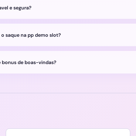
avel e segura?
o saque na pp demo slot?
e bonus de boas-vindas?