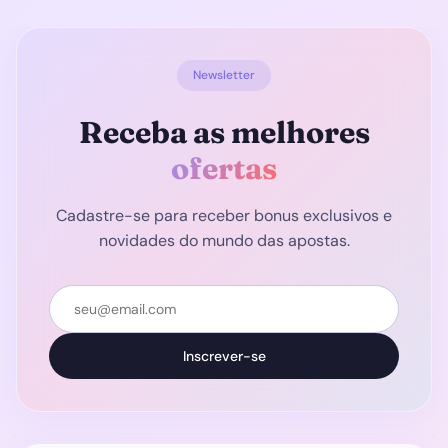
Newsletter
Receba as melhores
ofertas
Cadastre-se para receber bonus exclusivos e
novidades do mundo das apostas.
Inscrever-se