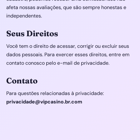
afeta nossas avaliações, que são sempre honestas e
independentes.
Seus Direitos
Você tem o direito de acessar, corrigir ou excluir seus
dados pessoais. Para exercer esses direitos, entre em
contato conosco pelo e-mail de privacidade.
Contato
Para questões relacionadas à privacidade:
privacidade@vipcasino.br.com