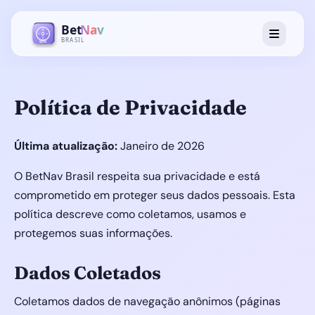
Política de Privacidade
Última atualização:
Janeiro de 2026
O BetNav Brasil respeita sua privacidade e está
comprometido em proteger seus dados pessoais. Esta
política descreve como coletamos, usamos e
protegemos suas informações.
Dados Coletados
Coletamos dados de navegação anônimos (páginas