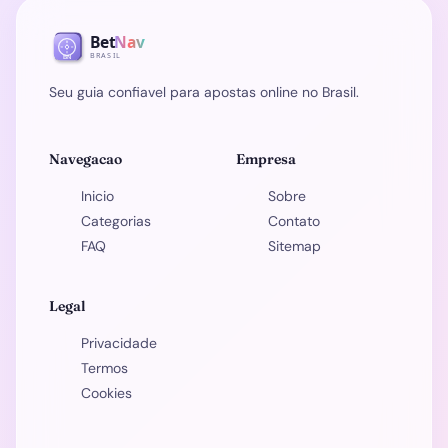
Seu guia confiavel para apostas online no Brasil.
Navegacao
Empresa
Inicio
Sobre
Categorias
Contato
FAQ
Sitemap
Legal
Privacidade
Termos
Cookies