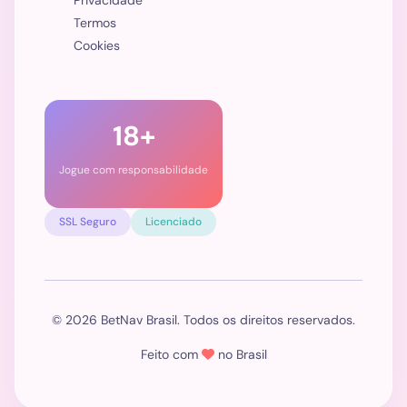
Privacidade
Termos
Cookies
18+
Jogue com responsabilidade
SSL Seguro
Licenciado
© 2026 BetNav Brasil. Todos os direitos reservados.
Feito com
no Brasil