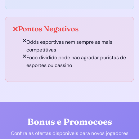
Pontos Negativos
Odds esportivas nem sempre as mais
competitivas
Foco dividido pode nao agradar puristas de
esportes ou cassino
Bonus e Promocoes
Confira as ofertas disponiveis para novos jogadores