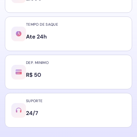
TEMPO DE SAQUE
Ate 24h
DEP. MINIMO
R$ 50
SUPORTE
24/7