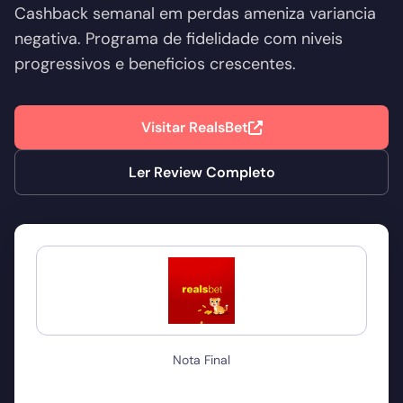
Cashback semanal em perdas ameniza variancia
negativa. Programa de fidelidade com niveis
progressivos e beneficios crescentes.
Visitar RealsBet
Ler Review Completo
Nota Final