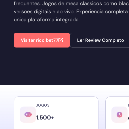
frequentes. Jogos de mesa classicos como black
versoes digitais e ao vivo. Experiencia comple
unica plataforma integrada.
Visitar rico bet77
Ler Review Completo
JOGOS
1.500+