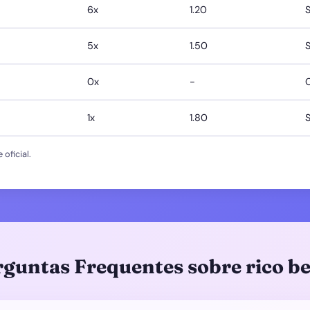
6x
1.20
5x
1.50
0x
-
C
1x
1.80
S
 oficial.
rguntas Frequentes sobre rico be