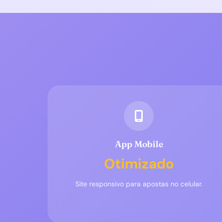
App Mobile
Otimizado
Site responsivo para apostas no celular.