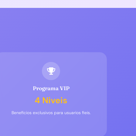
Programa VIP
4 Niveis
Beneficios exclusivos para usuarios fieis.