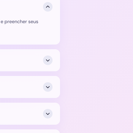
r e preencher seus