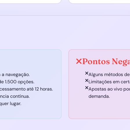
Pontos Nega
ta a navegação.
Alguns métodos de
de 1.500 opções.
Limitações em cert
cessamento até 12 horas.
Apostas ao vivo po
ncia contínua.
demanda.
uer lugar.