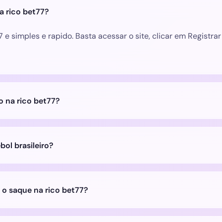
a rico bet77?
 e simples e rapido. Basta acessar o site, clicar em Registra
o na rico bet77?
bol brasileiro?
o saque na rico bet77?