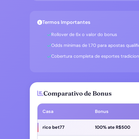
Termos Importantes
Rollover de 6x o valor do bonus
Odds minimas de 1.70 para apostas qualif
Cobertura completa de esportes tradicion
Comparativo de Bonus
Casa
Bonus
rico bet77
100% ate R$500