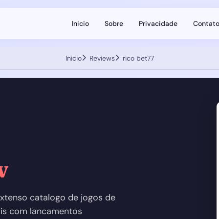
Inicio
Sobre
Privacidade
Contat
Inicio
Reviews
rico bet77
w
xtenso catalogo de jogos de
iais com lancamentos