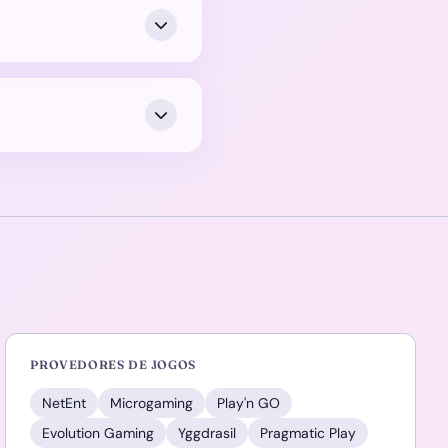
PROVEDORES DE JOGOS
NetEnt
Microgaming
Play'n GO
Evolution Gaming
Yggdrasil
Pragmatic Play