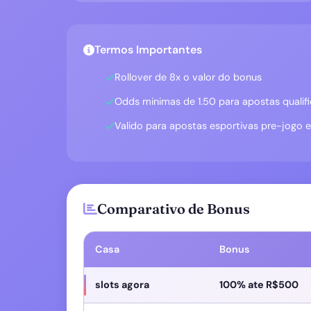
Termos Importantes
Rollover de 8x o valor do bonus
Odds minimas de 1.50 para apostas qualif
Valido para apostas esportivas pre-jogo e
Comparativo de Bonus
Casa
Bonus
slots agora
100% ate R$500