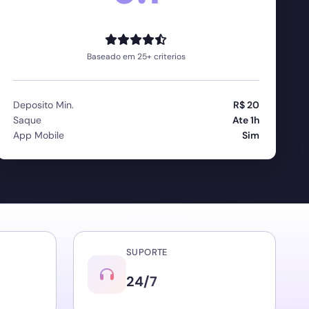
Baseado em 25+ criterios
Deposito Min.
R$ 20
Saque
Ate 1h
App Mobile
Sim
SUPORTE
24/7