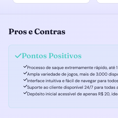
Pros e Contras
Pontos Positivos
Processo de saque extremamente rápido, até 1 
Ampla variedade de jogos, mais de 3.000 dispo
Interface intuitiva e fácil de navegar para todo
Suporte ao cliente disponível 24/7 para todas 
Depósito inicial acessível de apenas R$ 20, idea