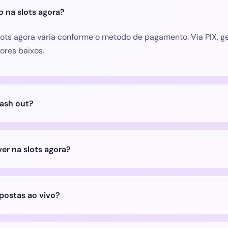
 na slots agora?
ots agora varia conforme o metodo de pagamento. Via PIX, g
lores baixos.
cash out?
er na slots agora?
apostas ao vivo?