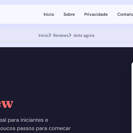
Inicio
Sobre
Privacidade
Contat
Inicio
Reviews
slots agora
ew
eal para iniciantes e
 poucos passos para comecar