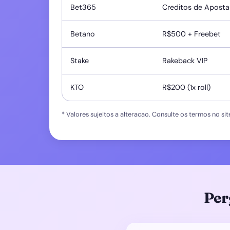
Bet365
Creditos de Aposta
Betano
R$500 + Freebet
Stake
Rakeback VIP
KTO
R$200 (1x roll)
* Valores sujeitos a alteracao. Consulte os termos no site
Per