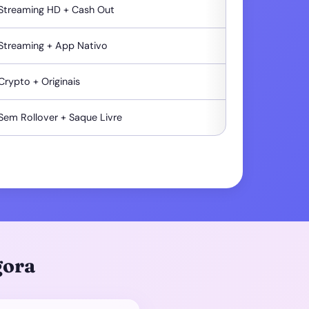
Streaming HD + Cash Out
Streaming + App Nativo
Crypto + Originais
Sem Rollover + Saque Livre
gora