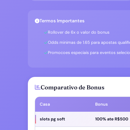
Termos Importantes
Rollover de 6x o valor do bonus
Odds minimas de 1.65 para apostas qualif
Promocoes especiais para eventos seleci
Comparativo de Bonus
Casa
Bonus
slots pg soft
100% ate R$500