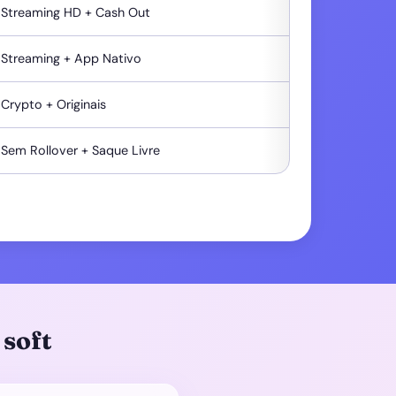
Streaming HD + Cash Out
Streaming + App Nativo
Crypto + Originais
Sem Rollover + Saque Livre
 soft