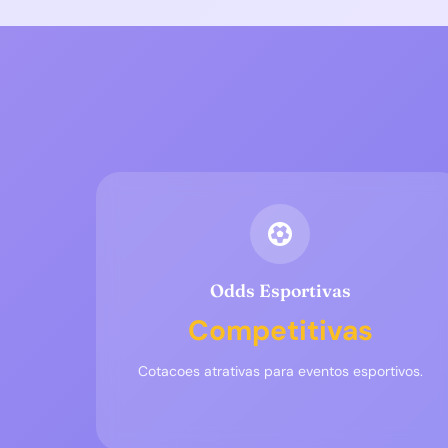
Odds Esportivas
Competitivas
Cotacoes atrativas para eventos esportivos.