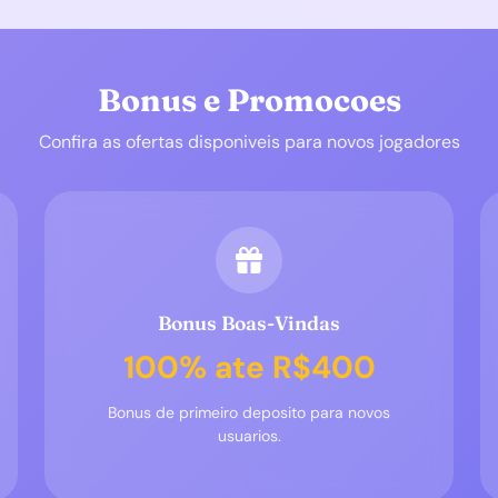
Bonus e Promocoes
Confira as ofertas disponiveis para novos jogadores
Bonus Boas-Vindas
100% ate R$400
Bonus de primeiro deposito para novos
usuarios.