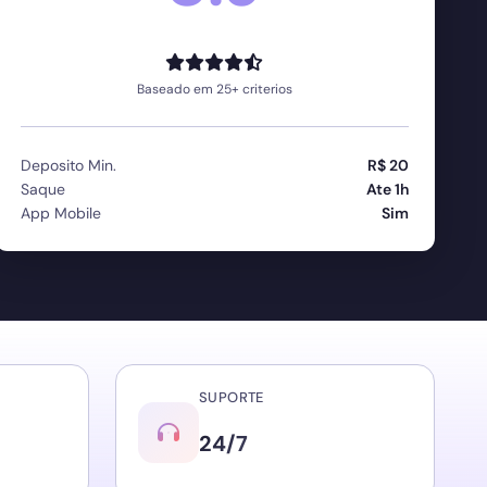
Baseado em 25+ criterios
Deposito Min.
R$ 20
Saque
Ate 1h
App Mobile
Sim
SUPORTE
24/7