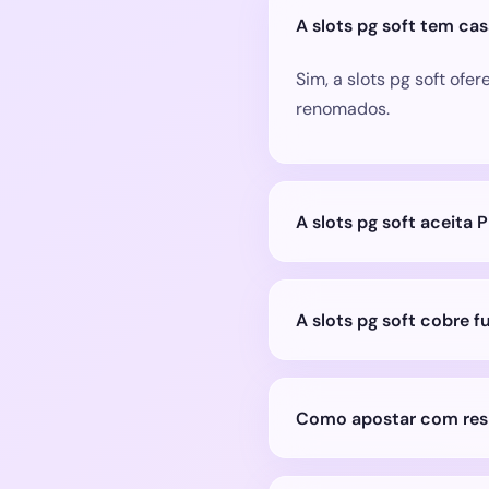
A slots pg soft tem cas
Sim, a slots pg soft of
renomados.
A slots pg soft aceita P
A slots pg soft cobre fu
Como apostar com resp