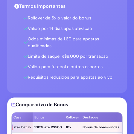
Termos Importantes
Rollover de 5x o valor do bonus
Valido por 14 dias apos ativacao
Odds minimas de 1.60 para apostas
qualificadas
Limite de saque: R$8.000 por transacao
Valido para futebol e outros esportes
Requisitos reduzidos para apostas ao vivo
Comparativo de Bonus
Casa
Bonus
Rollover
Destaque
star bet io
100% ate R$500
10x
Bonus de boas-vindas