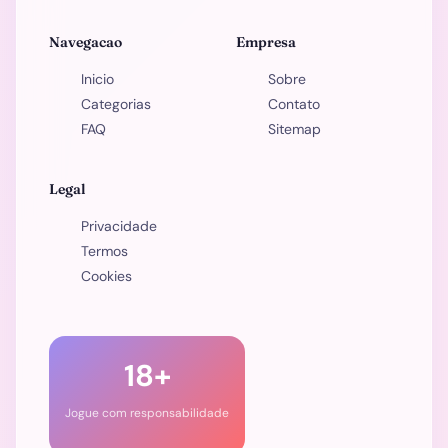
Navegacao
Empresa
Inicio
Sobre
Categorias
Contato
FAQ
Sitemap
Legal
Privacidade
Termos
Cookies
18+
Jogue com responsabilidade