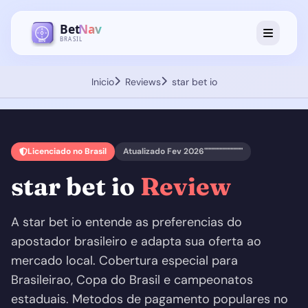
Inicio
Reviews
star bet io
Licenciado no Brasil
Atualizado Fev 2026""""""""""""""
star bet io
Review
A star bet io entende as preferencias do
apostador brasileiro e adapta sua oferta ao
mercado local. Cobertura especial para
Brasileirao, Copa do Brasil e campeonatos
estaduais. Metodos de pagamento populares no