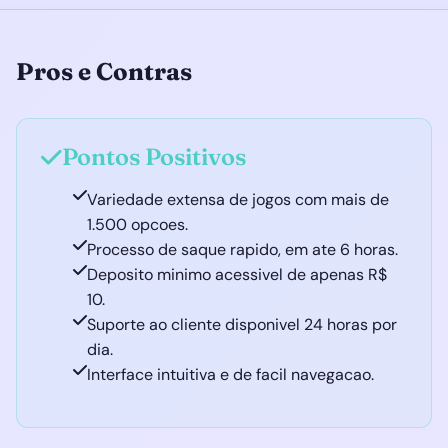
Pros e Contras
Pontos Positivos
Variedade extensa de jogos com mais de
1.500 opcoes.
Processo de saque rapido, em ate 6 horas.
Deposito minimo acessivel de apenas R$
10.
Suporte ao cliente disponivel 24 horas por
dia.
Interface intuitiva e de facil navegacao.