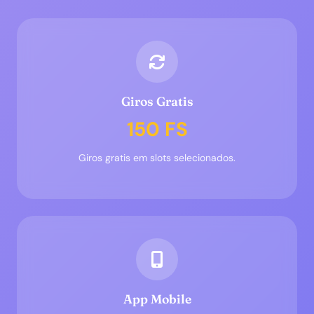
Giros Gratis
150 FS
Giros gratis em slots selecionados.
App Mobile