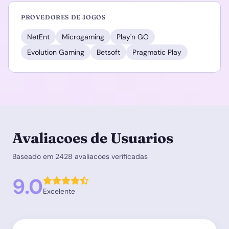
PROVEDORES DE JOGOS
NetEnt
Microgaming
Play'n GO
Evolution Gaming
Betsoft
Pragmatic Play
Avaliacoes de Usuarios
Baseado em 2428 avaliacoes verificadas
9.0
Excelente