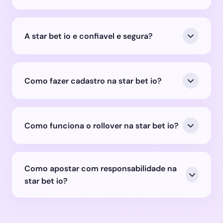
A star bet io e confiavel e segura?
Como fazer cadastro na star bet io?
Como funciona o rollover na star bet io?
Como apostar com responsabilidade na
star bet io?