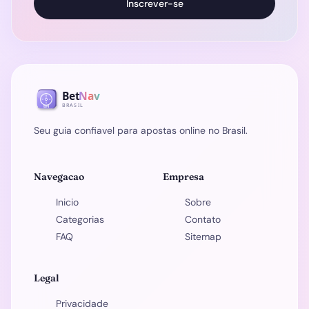
Inscrever-se
Seu guia confiavel para apostas online no Brasil.
Navegacao
Empresa
Inicio
Sobre
Categorias
Contato
FAQ
Sitemap
Legal
Privacidade