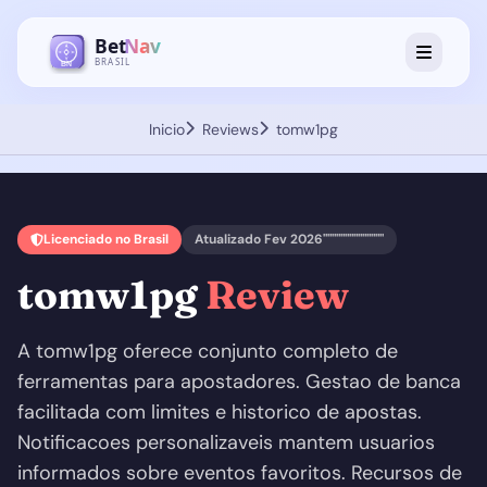
Inicio
Reviews
tomw1pg
Licenciado no Brasil
Atualizado Fev 2026""""""""""""""
tomw1pg
Review
A tomw1pg oferece conjunto completo de
ferramentas para apostadores. Gestao de banca
facilitada com limites e historico de apostas.
Notificacoes personalizaveis mantem usuarios
informados sobre eventos favoritos. Recursos de