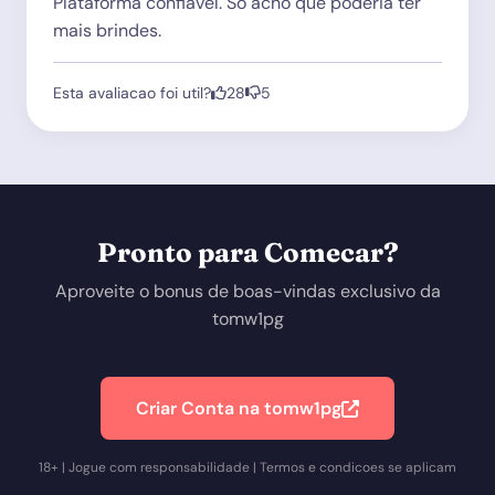
Plataforma confiavel. So acho que poderia ter
mais brindes.
Esta avaliacao foi util?
28
5
Pronto para Comecar?
Aproveite o bonus de boas-vindas exclusivo da
tomw1pg
Criar Conta na tomw1pg
18+ | Jogue com responsabilidade | Termos e condicoes se aplicam