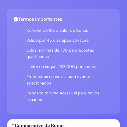
Termos Importantes
Rollover de 10x o valor do bonus
Valido por 45 dias apos ativacao
Odds minimas de 1.80 para apostas
qualificadas
Limite de saque: R$3.000 por saque
Promocoes especiais para eventos
selecionados
Deposito minimo acessivel para novos
usuarios
Comparativo de Bonus