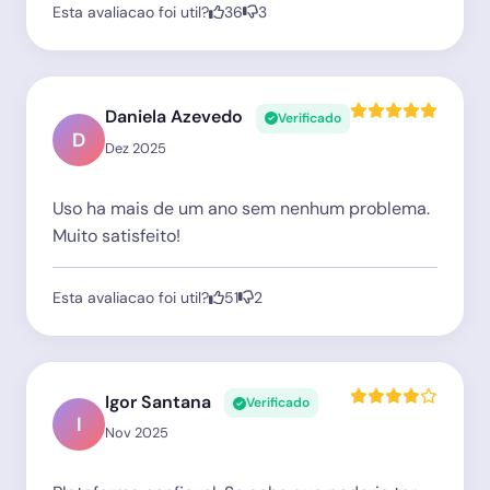
Esta avaliacao foi util?
36
3
Daniela Azevedo
Verificado
D
Dez 2025
Uso ha mais de um ano sem nenhum problema.
Muito satisfeito!
Esta avaliacao foi util?
51
2
Igor Santana
Verificado
I
Nov 2025