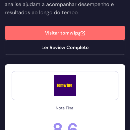
analise ajudam a acompanhar desempenho e
resultados ao longo do tempo.
Visitar tomw1pg
Ler Review Completo
Nota Final
8.6