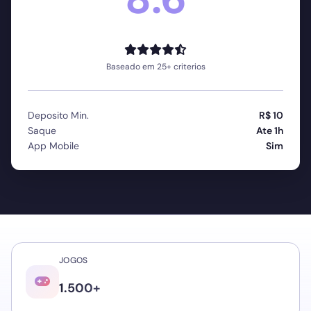
Baseado em 25+ criterios
Deposito Min.
R$ 10
Saque
Ate 1h
App Mobile
Sim
JOGOS
1.500+