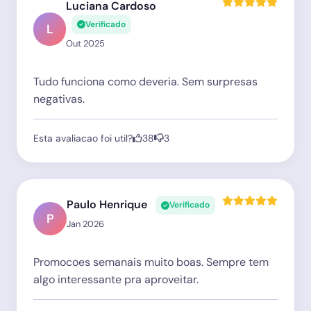
Luciana Cardoso
Verificado
L
Out 2025
Tudo funciona como deveria. Sem surpresas
negativas.
Esta avaliacao foi util?
38
3
Paulo Henrique
Verificado
P
Jan 2026
Promocoes semanais muito boas. Sempre tem
algo interessante pra aproveitar.