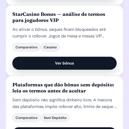
StarCasino Bonus — análise de termos
para jogadores VIP
Ao ativar o bônus, saques ficam bloqueados até
cumprir o rollover. Jogos de mesa e mesas VIP
costumam contribuir pouco ou nada. O prazo
Comparativo
Cassino
começa no...
Ver bônus
Plataformas que dão bônus sem depósito:
leia os termos antes de aceitar
Sem depósito não significa dinheiro livre. A maioria
das plataformas impõe rollover alto, limite de saque e
aposta máxima. Leia os jogos elegíveis e...
Comparativo
Sem Depósito