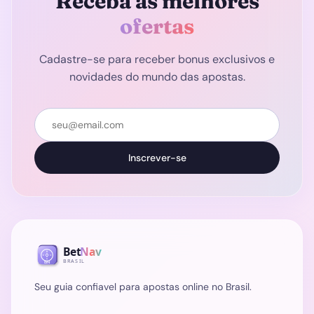
Receba as melhores
ofertas
Cadastre-se para receber bonus exclusivos e
novidades do mundo das apostas.
Inscrever-se
Seu guia confiavel para apostas online no Brasil.