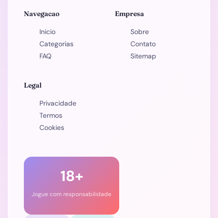
Navegacao
Empresa
Inicio
Sobre
Categorias
Contato
FAQ
Sitemap
Legal
Privacidade
Termos
Cookies
18+
Jogue com responsabilidade