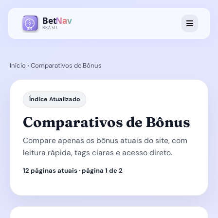
Início
›
Comparativos de Bônus
Índice Atualizado
Comparativos de Bônus
Compare apenas os bônus atuais do site, com
leitura rápida, tags claras e acesso direto.
12 páginas atuais · página 1 de 2