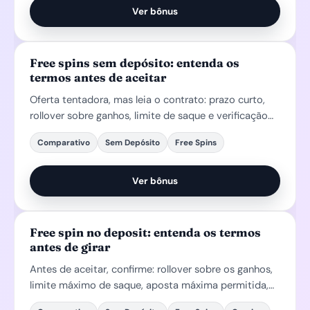
Ver bônus
Free spins sem depósito: entenda os
termos antes de aceitar
Oferta tentadora, mas leia o contrato: prazo curto,
rollover sobre ganhos, limite de saque e verificação
KYC. Perder o prazo ou violar regras zera o...
Comparativo
Sem Depósito
Free Spins
Ver bônus
Free spin no deposit: entenda os termos
antes de girar
Antes de aceitar, confirme: rollover sobre os ganhos,
limite máximo de saque, aposta máxima permitida,
prazo para usar e liberar, e lista de jogos...